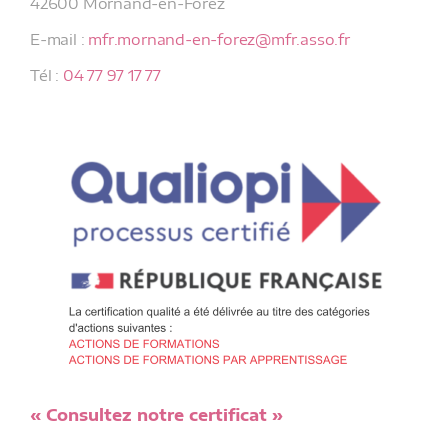
42600 Mornand-en-Forez
E-mail :
mfr.mornand-en-forez@mfr.asso.fr
Tél :
04 77 97 17 77
« Consultez notre certificat »