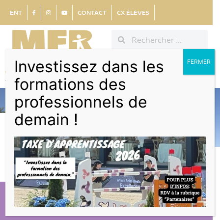
ENT
CONTACT
CX ÉLÈVES
Investissez dans les
FERMER
formations des
professionnels de
demain !
BAC PRO CGEH
NOS +