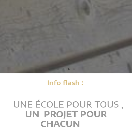
Info flash :
P
o
r
t
e
s
O
u
v
e
r
Formations
hippiques
UNE ÉCOLE POUR TOUS ,
UN PROJET POUR
"Le cheval, une
CHACUN
passion, un métier"