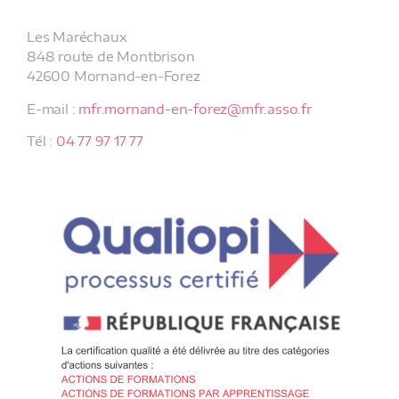
Les Maréchaux
848 route de Montbrison
42600 Mornand-en-Forez
E-mail :
mfr.mornand-en-forez@mfr.asso.fr
Tél :
04 77 97 17 77