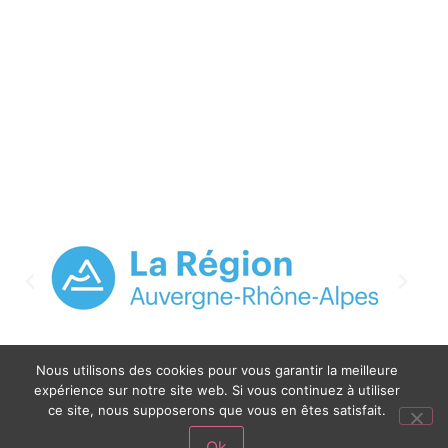
Nous utilisons des cookies pour vous garantir la meilleure
expérience sur notre site web. Si vous continuez à utiliser
ce site, nous supposerons que vous en êtes satisfait.
©2020 MFR DU FOREZ | SITE INTERNET CRÉÉ PAR L’
AGENCE WEB
SITE
Ok