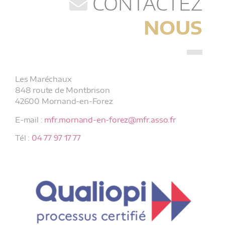
CONTACTEZ
NOUS
Les Maréchaux
848 route de Montbrison
42600 Mornand-en-Forez
E-mail :
mfr.mornand-en-forez@mfr.asso.fr
Tél :
04 77 97 17 77